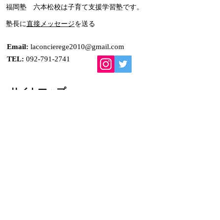
​福岡塾 六本松校は子育て支援学習塾です。
です！ 読んでいると、
福岡市内中高一
​塾長に
直接メッセージ
を送る
定期テスト対策が楽にな
へ！❶
るよう文章を作りこみま
Email:
laconcierege2010@gmail.com
TEL:
092-791-2741
した。一生懸命に読む必
要はありません。読み流
サイトマップ
してでOK！❷
福岡塾 HOME
​福岡塾とは
お問い合わせ
​福大大濠中高 福岡塾
福岡塾 草香江
​​福岡塾 田島