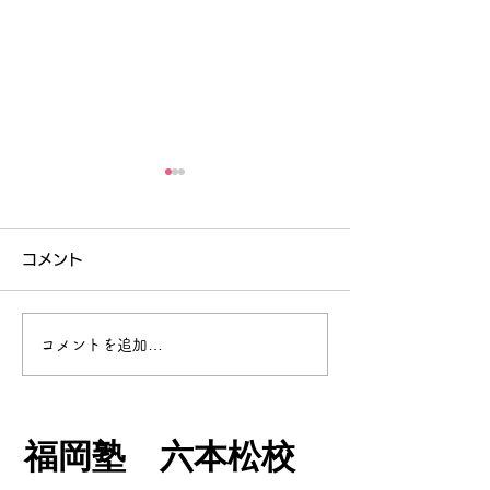
コメント
コメントを追加…
中高一貫校定期テスト対
中高一貫校 高
策 高校英語 福岡市内
定期テスト対策
中高一貫校中学生にも読
いるとなぜか定
​福岡塾 六本松校
んでいただきたいブログ
の点数があが