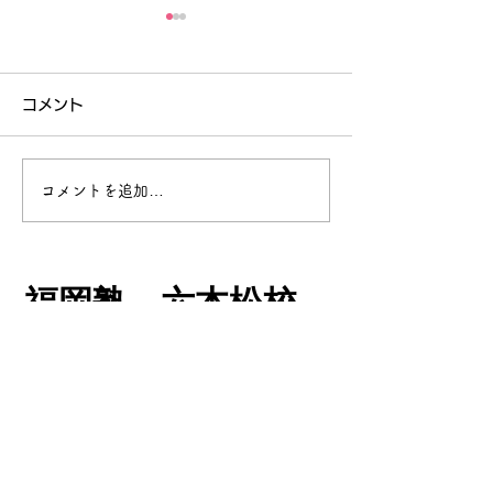
コメント
コメントを追加…
中高一貫校定期テスト対
中高一貫校 高
策 高校英語 福岡市内
定期テスト対策
中高一貫校中学生にも読
いるとなぜか定
​福岡塾 六本松校
んでいただきたいブログ
の点数があが
​福岡塾 六本松校は子育て支援学習塾です。
です！ 読んでいると、
福岡市内中高一
​塾長に
直接メッセージ
を送る
定期テスト対策が楽にな
へ！❶
るよう文章を作りこみま
Email:
laconcierege2010@gmail.com
TEL:
092-791-2741
した。一生懸命に読む必