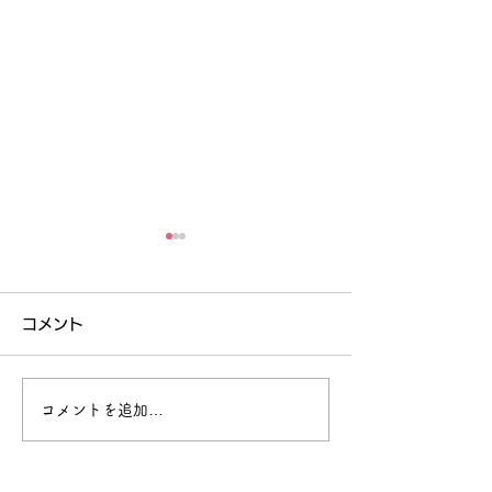
コメント
コメントを追加…
中高一貫校定期テスト対
中高一貫校 高
策 高校英語 福岡市内
定期テスト対策