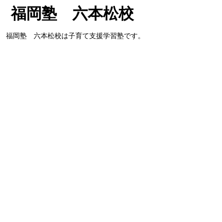
中高一貫校中学生にも読
いるとなぜか定
​福岡塾 六本松校
んでいただきたいブログ
の点数があが
​福岡塾 六本松校は子育て支援学習塾です。
です！ 読んでいると、
福岡市内中高一
​塾長に
直接メッセージ
を送る
定期テスト対策が楽にな
へ！❶
るよう文章を作りこみま
Email:
laconcierege2010@gmail.com
TEL:
092-791-2741
した。一生懸命に読む必
要はありません。読み流
サイトマップ
してでOK！❷
福岡塾 HOME
​福岡塾とは
お問い合わせ
​福大大濠中高 福岡塾
福岡塾 草香江