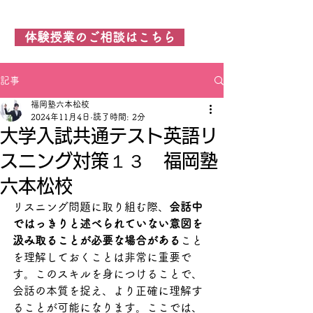
福岡塾 六本松校
体験授業のご相談はこちら
記事
福岡塾六本松校
2024年11月4日
読了時間: 2分
大学入試共通テスト英語リ
スニング対策１３ 福岡塾
六本松校
リスニング問題に取り組む際、
会話中
ではっきりと述べられていない意図を
汲み取ることが必要な場合がある
こと
を理解しておくことは非常に重要で
す。このスキルを身につけることで、
会話の本質を捉え、より正確に理解す
ることが可能になります。ここでは、